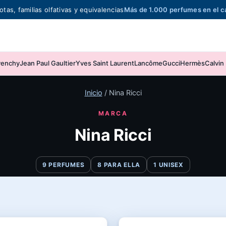
otas, familias olfativas y equivalencias
Más de 1.000 perfumes en el c
venchy
Jean Paul Gaultier
Yves Saint Laurent
Lancôme
Gucci
Hermès
Calvin 
Inicio
/
Nina Ricci
MARCA
Nina Ricci
9 PERFUMES
8 PARA ELLA
1 UNISEX