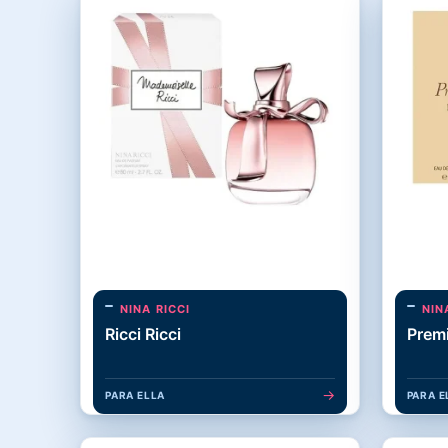
NINA RICCI
NIN
Ricci Ricci
Premi
→
PARA ELLA
PARA E