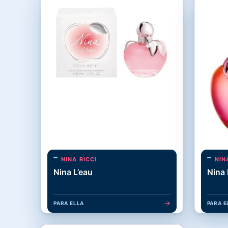
NINA RICCI
NIN
Nina L’eau
Nina 
→
PARA ELLA
PARA E