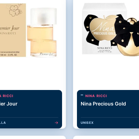
A RICCI
NINA RICCI
er Jour
Nina Precious Gold
→
LLA
UNISEX