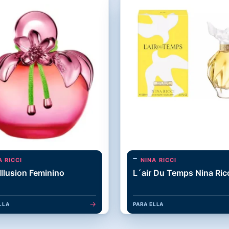
A RICCI
NINA RICCI
Illusion Feminino
L´air Du Temps Nina Ric
→
LLA
PARA ELLA