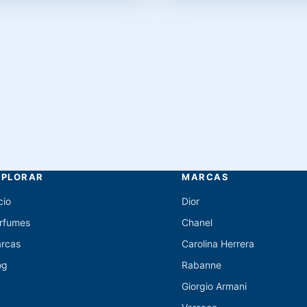
XPLORAR
MARCAS
cio
Dior
rfumes
Chanel
rcas
Carolina Herrera
og
Rabanne
Giorgio Armani