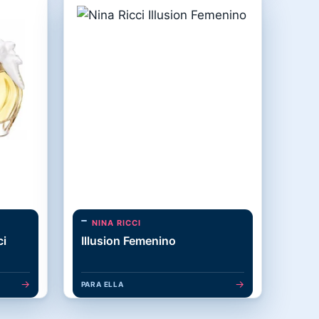
NINA RICCI
ci
Illusion Femenino
→
→
PARA ELLA