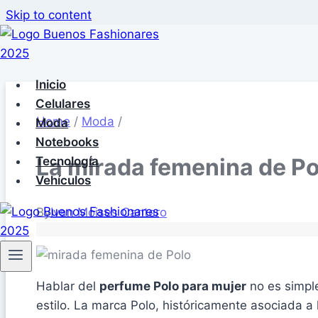
Skip to content
Inicio
Celulares
Home
/
Moda
/
Moda
Notebooks
La mirada femenina de Po
Tecnología
Vehículos
By
Ivan Moises Cantero
Hablar del
perfume Polo para mujer
no es simple
estilo. La marca Polo, históricamente asociada a 