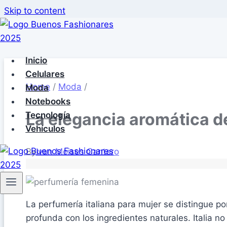
Skip to content
Inicio
Celulares
Home
/
Moda
/
Moda
Notebooks
La elegancia aromática de
Tecnología
Vehículos
By
Ivan Moises Cantero
La perfumería italiana para mujer se distingue por
profunda con los ingredientes naturales. Italia n