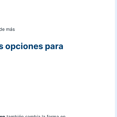
 de más
s opciones para
ien
también cambia la forma en