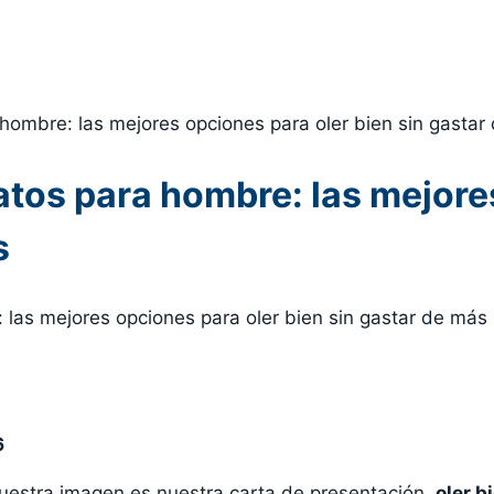
ombre: las mejores opciones para oler bien sin gastar
tos para hombre: las mejore
s
6
uestra imagen es nuestra carta de presentación,
oler b