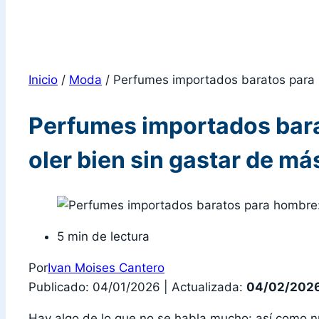
Inicio
/
Moda
/
Perfumes importados baratos para h
Perfumes importados bara
oler bien sin gastar de má
5 min de lectura
Por
Ivan Moises Cantero
Publicado: 04/01/2026
|
Actualizada:
04/02/202
Hay algo de lo que no se habla mucho: así como n