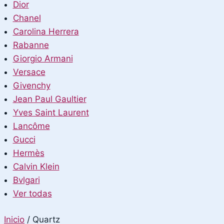
Dior
Chanel
Carolina Herrera
Rabanne
Giorgio Armani
Versace
Givenchy
Jean Paul Gaultier
Yves Saint Laurent
Lancôme
Gucci
Hermès
Calvin Klein
Bvlgari
Ver todas
Inicio
/
Quartz