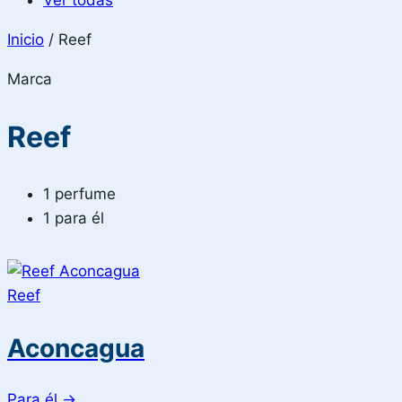
Ver todas
Inicio
/
Reef
Marca
Reef
1 perfume
1 para él
Reef
Aconcagua
Para él
→