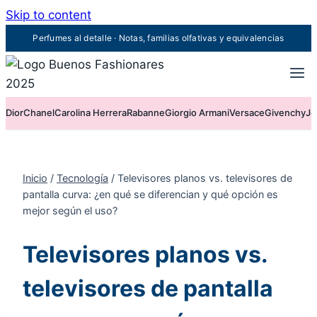
Skip to content
Perfumes al detalle · Notas, familias olfativas y equivalencias
Dior
Chanel
Carolina Herrera
Rabanne
Giorgio Armani
Versace
Givenchy
Je
Inicio
/
Tecnología
/
Televisores planos vs. televisores de
pantalla curva: ¿en qué se diferencian y qué opción es
mejor según el uso?
Televisores planos vs.
televisores de pantalla