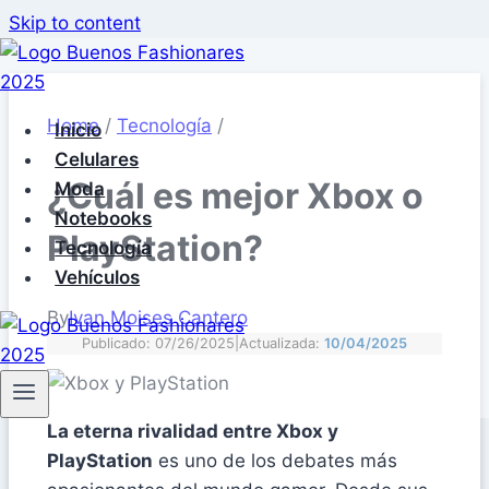
Skip to content
Home
/
Tecnología
/
Inicio
Celulares
¿Cuál es mejor Xbox o
Moda
Notebooks
PlayStation?
Tecnología
Vehículos
By
Ivan Moises Cantero
Publicado: 07/26/2025
|
Actualizada:
10/04/2025
La eterna rivalidad entre Xbox y
PlayStation
es uno de los debates más