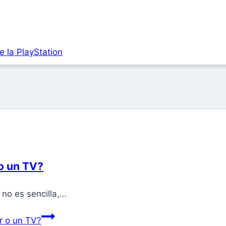
e la PlayStation
o un TV?
 no es sencilla,…
r o un TV?