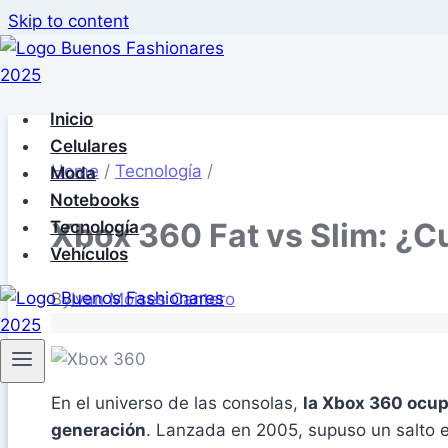
Skip to content
Inicio
Celulares
Home
/
Tecnología
/
Moda
Notebooks
Xbox 360 Fat vs Slim: ¿C
Tecnología
Vehículos
By
Ivan Moises Cantero
En el universo de las consolas,
la Xbox 360 ocup
generación
. Lanzada en 2005, supuso un salto e