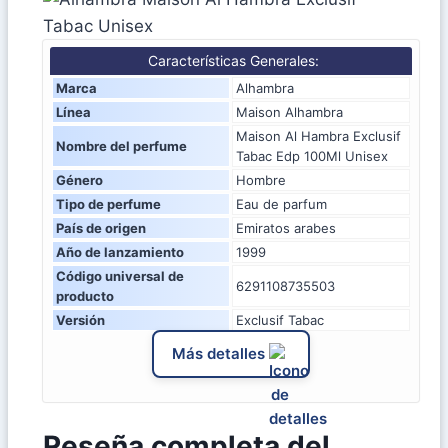
Características Generales:
Marca
Alhambra
Línea
Maison Alhambra
Maison Al Hambra Exclusif
Nombre del perfume
Tabac Edp 100Ml Unisex
Género
Hombre
Tipo de perfume
Eau de parfum
País de origen
Emiratos arabes
Año de lanzamiento
1999
Código universal de
6291108735503
producto
Versión
Exclusif Tabac
Más detalles
Reseña completa del