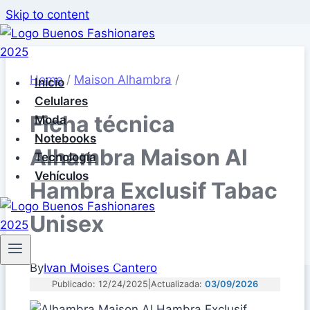
Skip to content
Home
/
Maison Alhambra
/
Inicio
Celulares
Ficha técnica
Moda
Notebooks
Alhambra Maison Al
Tecnología
Vehículos
Hambra Exclusif Tabac
Unisex
By
Ivan Moises Cantero
Publicado: 12/24/2025
|
Actualizada:
03/09/2026