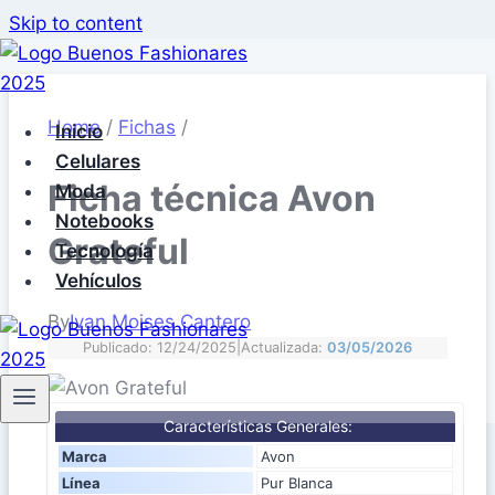
Skip to content
Home
/
Fichas
/
Inicio
Celulares
Ficha técnica Avon
Moda
Notebooks
Grateful
Tecnología
Vehículos
By
Ivan Moises Cantero
Publicado: 12/24/2025
|
Actualizada:
03/05/2026
Características Generales:
Marca
Avon
Línea
Pur Blanca