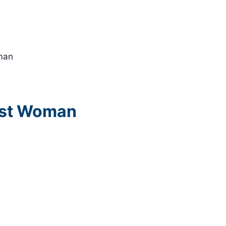
oman
irst Woman