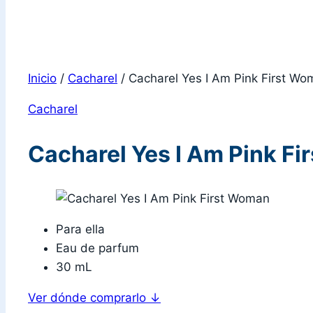
Inicio
/
Cacharel
/
Cacharel Yes I Am Pink First W
Cacharel
Cacharel Yes I Am Pink F
Para ella
Eau de parfum
30 mL
Ver dónde comprarlo
↓