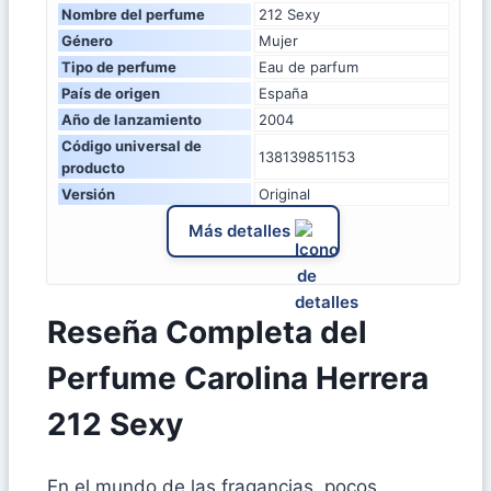
Nombre del perfume
212 Sexy
Género
Mujer
Tipo de perfume
Eau de parfum
País de origen
España
Año de lanzamiento
2004
Código universal de
138139851153
producto
Versión
Original
Más detalles
Reseña Completa del
Perfume Carolina Herrera
212 Sexy
En el mundo de las fragancias, pocos