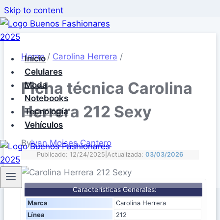
Skip to content
Home
/
Carolina Herrera
/
Inicio
Celulares
Ficha técnica Carolina
Moda
Notebooks
Herrera 212 Sexy
Tecnología
Vehículos
By
Ivan Moises Cantero
Publicado: 12/24/2025
|
Actualizada:
03/03/2026
Características Generales:
Marca
Carolina Herrera
Línea
212