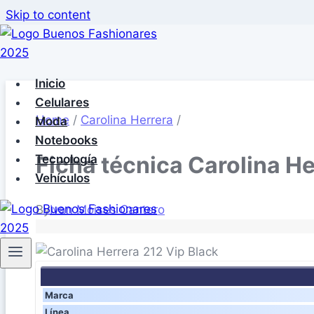
Skip to content
Inicio
Celulares
Home
/
Carolina Herrera
/
Moda
Notebooks
Ficha técnica Carolina He
Tecnología
Vehículos
By
Ivan Moises Cantero
Marca
Línea