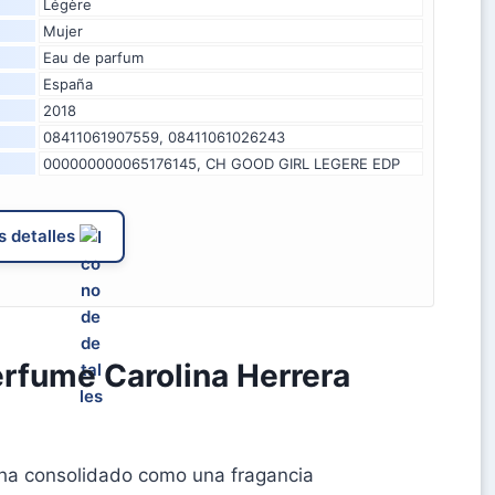
Légère
Mujer
Eau de parfum
España
2018
08411061907559, 08411061026243
000000000065176145, CH GOOD GIRL LEGERE EDP
 detalles
rfume Carolina Herrera
ha consolidado como una fragancia