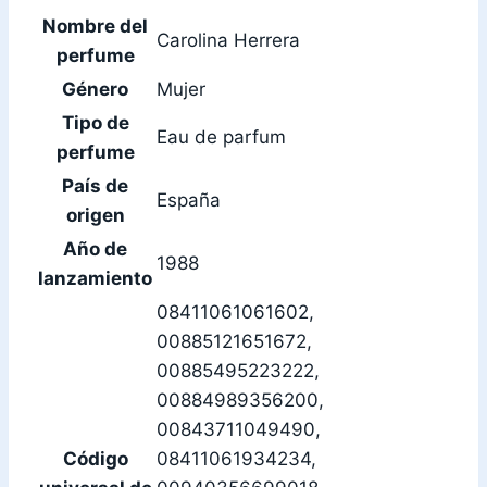
Nombre del
Carolina Herrera
perfume
Género
Mujer
Tipo de
Eau de parfum
perfume
País de
España
origen
Año de
1988
lanzamiento
08411061061602,
00885121651672,
00885495223222,
00884989356200,
00843711049490,
Código
08411061934234,