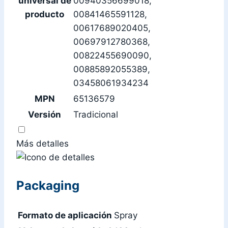
universal de
00940356699018,
producto
00841465591128,
00617689020405,
00697912780368,
00822455690090,
00885892055389,
03458061934234
MPN
65136579
Versión
Tradicional
Más detalles
Packaging
Formato de aplicación
Spray