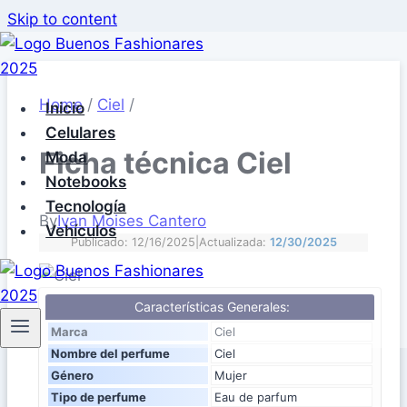
Skip to content
Home
/
Ciel
/
Inicio
Celulares
Ficha técnica Ciel
Moda
Notebooks
Tecnología
By
Ivan Moises Cantero
Vehículos
Publicado: 12/16/2025
|
Actualizada:
12/30/2025
Características Generales:
Marca
Ciel
Nombre del perfume
Ciel
Género
Mujer
Tipo de perfume
Eau de parfum