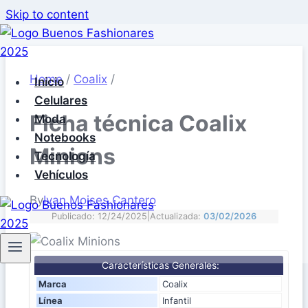
Skip to content
Home
/
Coalix
/
Inicio
Celulares
Ficha técnica Coalix
Moda
Notebooks
Minions
Tecnología
Vehículos
By
Ivan Moises Cantero
Publicado: 12/24/2025
|
Actualizada:
03/02/2026
Características Generales:
Marca
Coalix
Línea
Infantil