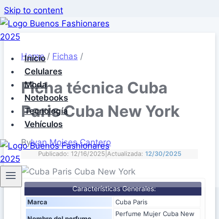
Skip to content
Home
/
Fichas
/
Inicio
Celulares
Ficha técnica Cuba
Moda
Notebooks
Paris Cuba New York
Tecnología
Vehículos
By
Ivan Moises Cantero
Publicado: 12/16/2025
|
Actualizada:
12/30/2025
Características Generales:
Marca
Cuba Paris
Perfume Mujer Cuba New
Nombre del perfume