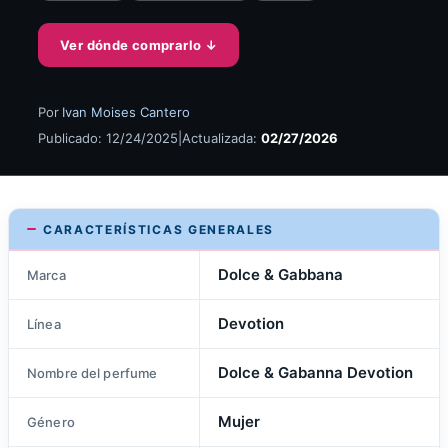
Ver dónde comprarlo
↓
Por
Ivan Moises Cantero
Publicado: 12/24/2025
|
Actualizada:
02/27/2026
CARACTERÍSTICAS GENERALES
Dolce & Gabbana
Marca
Devotion
Línea
Dolce & Gabanna Devotion
Nombre del perfume
Mujer
Género