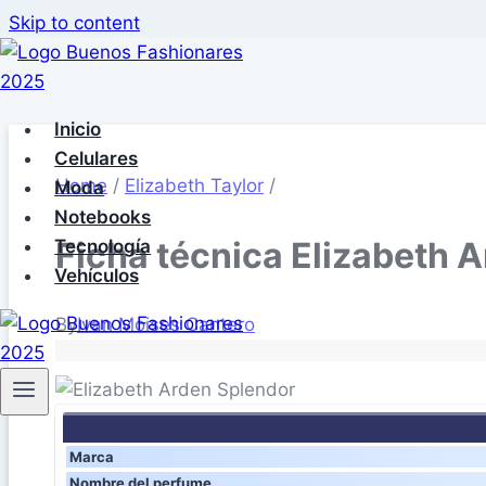
Skip to content
Inicio
Celulares
Home
/
Elizabeth Taylor
/
Moda
Notebooks
Ficha técnica Elizabeth 
Tecnología
Vehículos
By
Ivan Moises Cantero
Marca
Nombre del perfume