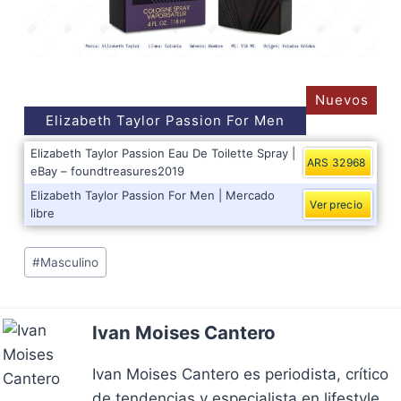
Nuevos
Elizabeth Taylor Passion For Men
Elizabeth Taylor Passion Eau De Toilette Spray |
ARS 32968
eBay – foundtreasures2019
Elizabeth Taylor Passion For Men | Mercado
Ver precio
libre
Post
#
Masculino
Tags:
Ivan Moises Cantero
Ivan Moises Cantero es periodista, crítico
de tendencias y especialista en lifestyle.