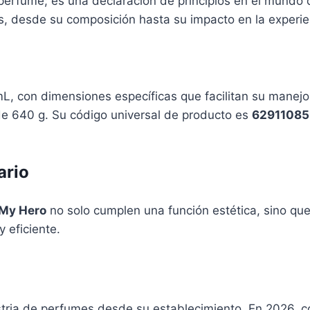
erfume; es una declaración de principios en el mundo d
, desde su composición hasta su impacto en la experien
, con dimensiones específicas que facilitan su manejo 
 de 640 g. Su código universal de producto es
62911085
ario
My Hero
no solo cumplen una función estética, sino qu
 eficiente.
tria de perfumes desde su establecimiento. En 2026, 