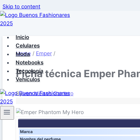
Skip to content
Inicio
Celulares
Home
/
Emper
/
Moda
Notebooks
Ficha técnica Emper Pha
Tecnología
Vehículos
By
Ivan Moises Cantero
Marca
Nombre del perfume