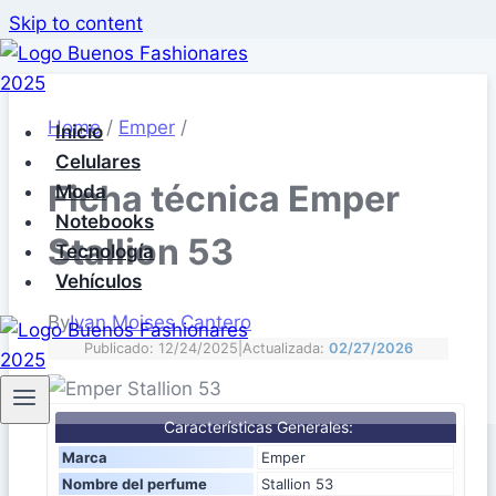
Skip to content
Home
/
Emper
/
Inicio
Celulares
Ficha técnica Emper
Moda
Notebooks
Stallion 53
Tecnología
Vehículos
By
Ivan Moises Cantero
Publicado: 12/24/2025
|
Actualizada:
02/27/2026
Características Generales:
Marca
Emper
Nombre del perfume
Stallion 53