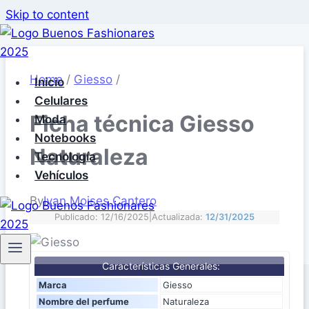
Skip to content
Home
/
Giesso
/
Inicio
Celulares
Ficha técnica Giesso
Moda
Notebooks
Naturaleza
Tecnología
Vehículos
By
Ivan Moises Cantero
Publicado: 12/16/2025
|
Actualizada:
12/31/2025
Características Generales:
Marca
Giesso
Nombre del perfume
Naturaleza