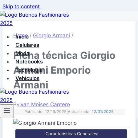
Skip to content
Home
/
Giorgio Armani
/
Inicio
Celulares
Ficha técnica Giorgio
Moda
Notebooks
Armani Emporio
Tecnología
Vehículos
Armani
By
Ivan Moises Cantero
Publicado: 12/16/2025
|
Actualizada:
12/31/2025
Características Generales: