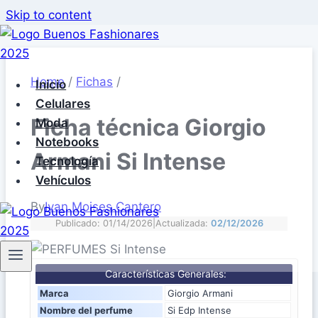
Skip to content
Home
/
Fichas
/
Inicio
Celulares
Ficha técnica Giorgio
Moda
Notebooks
Armani Si Intense
Tecnología
Vehículos
By
Ivan Moises Cantero
Publicado: 01/14/2026
|
Actualizada:
02/12/2026
Características Generales:
Marca
Giorgio Armani
Nombre del perfume
Si Edp Intense