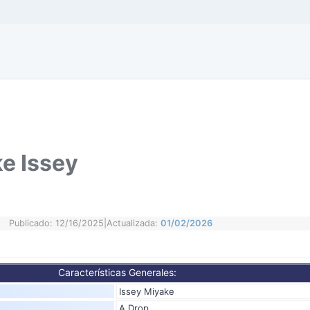
ke Issey
Publicado: 12/16/2025
|
Actualizada:
01/02/2026
Características Generales:
Issey Miyake
A Drop