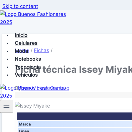
Skip to content
Inicio
Celulares
Home
/
Fichas
/
Moda
Notebooks
Ficha técnica Issey Miya
Tecnología
Vehículos
By
Ivan Moises Cantero
Marca
Línea