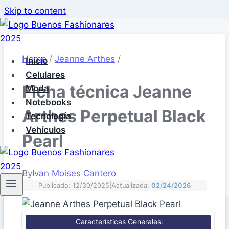
Skip to content
Home
/
Jeanne Arthes
/
Inicio
Celulares
Ficha técnica Jeanne
Moda
Notebooks
Arthes Perpetual Black
Tecnología
Vehículos
Pearl
By
Ivan Moises Cantero
Publicado: 12/30/2025
|
Actualizada:
02/24/2026
Características Generales: