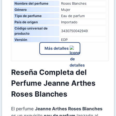
Nombre del perfume
Roses Blanches
Género
Mujer
Tipo de perfume
Eau de parfum
País de origen
Importado
Código universal de
3430750042949
producto
Versión
EDP
Más detalles
Reseña Completa del
Perfume Jeanne Arthes
Roses Blanches
El perfume
Jeanne Arthes Roses Blanches
es un exquisito
eau de parfum
lanzado al