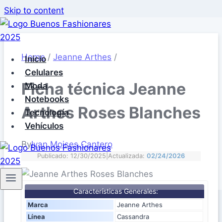
Skip to content
Home
/
Jeanne Arthes
/
Inicio
Celulares
Ficha técnica Jeanne
Moda
Notebooks
Arthes Roses Blanches
Tecnología
Vehículos
By
Ivan Moises Cantero
Publicado: 12/30/2025
|
Actualizada:
02/24/2026
Características Generales:
Marca
Jeanne Arthes
Línea
Cassandra