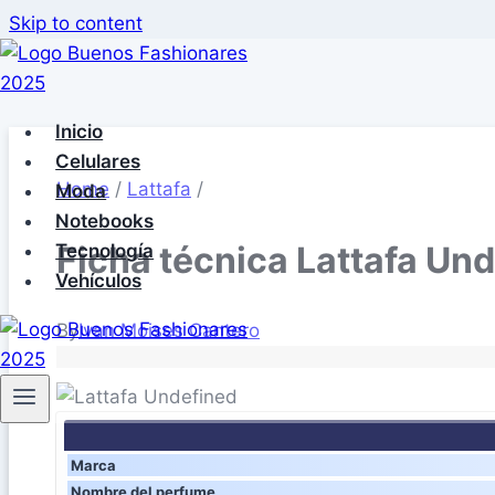
Skip to content
Inicio
Celulares
Home
/
Lattafa
/
Moda
Notebooks
Ficha técnica Lattafa Un
Tecnología
Vehículos
By
Ivan Moises Cantero
Marca
Nombre del perfume