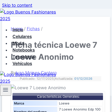
Skip to content
Home
/
Fichas
/
Inicio
Celulares
Ficha técnica Loewe 7
Moda
Notebooks
Loewe Anonimo
Tecnología
Vehículos
By
Ivan Moises Cantero
Publicado: 12/17/2025
|
Actualizada:
01/12/2026
Características Generales:
Marca
Loewe
7 Loewe Anonimo Edp 100
Nombre del perfume