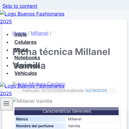
Skip to content
Home
/
Millanel
/
Inicio
Celulares
Ficha técnica Millanel
Moda
Notebooks
Vainilla
Tecnología
Vehículos
By
Ivan Moises Cantero
Publicado: 01/12/2026
|
Actualizada:
02/18/2026
Características Generales:
Marca
Millanel
Nombre del perfume
Vainilla