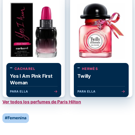
CACHAREL
HERMÈS
Yes I Am Pink First
Twilly
Woman
→
→
PARA ELLA
PARA ELLA
Ver todos los perfumes de Paris Hilton
Post
#
Femenina
Tags: