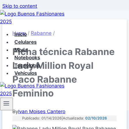
Skip to content
Home
/
Rabanne
/
Inicio
Celulares
Ficha técnica Rabanne
Moda
Notebooks
Lady Million Royal
Tecnología
Vehículos
Paco Rabanne
Feminino
By
Ivan Moises Cantero
Publicado: 01/14/2026
|
Actualizada:
02/10/2026