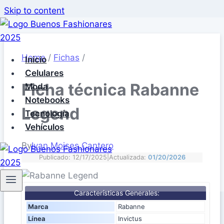
Skip to content
Home
/
Fichas
/
Inicio
Celulares
Ficha técnica Rabanne
Moda
Notebooks
Legend
Tecnología
Vehículos
By
Ivan Moises Cantero
Publicado: 12/17/2025
|
Actualizada:
01/20/2026
Características Generales:
Marca
Rabanne
Línea
Invictus