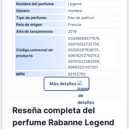
Nombre del perfume
Legend
Género
Hombre
Tipo de perfume
Eau de parfum
País de origen
Francia
Año de lanzamiento
2019
03349668577576,
06015052735705,
Código universal de
00300267638115,
producto
00818253750753,
00701022582009,
00993251107201
MPN
65152760
Más detalles
Reseña completa del
perfume Rabanne Legend