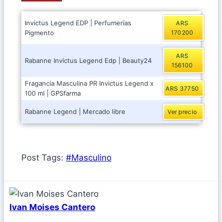
Invictus Legend EDP | Perfumerías
ARS
Pigmento
170200
ARS
Rabanne Invictus Legend Edp | Beauty24
156100
Fragancia Masculina PR Invictus Legend x
ARS 37750
100 ml | GPSfarma
Rabanne Legend | Mercado libre
Ver precio
Post Tags:
#
Masculino
Ivan Moises Cantero