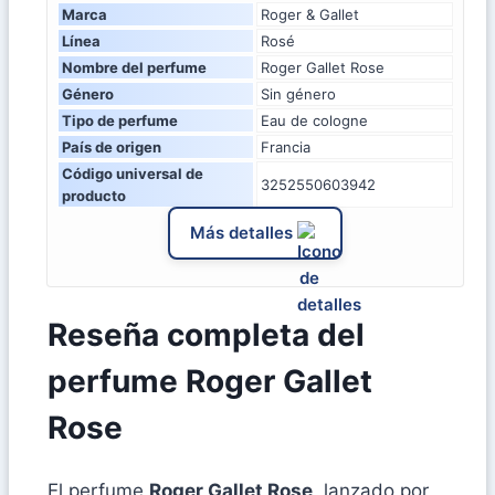
Marca
Roger & Gallet
Línea
Rosé
Nombre del perfume
Roger Gallet Rose
Género
Sin género
Tipo de perfume
Eau de cologne
País de origen
Francia
Código universal de
3252550603942
producto
Más detalles
Reseña completa del
perfume Roger Gallet
Rose
El perfume
Roger Gallet Rose
, lanzado por