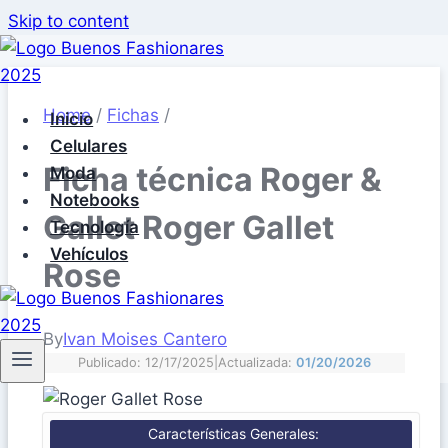
Skip to content
Home
/
Fichas
/
Inicio
Celulares
Ficha técnica Roger &
Moda
Notebooks
Gallet Roger Gallet
Tecnología
Vehículos
Rose
By
Ivan Moises Cantero
Publicado: 12/17/2025
|
Actualizada:
01/20/2026
Características Generales: