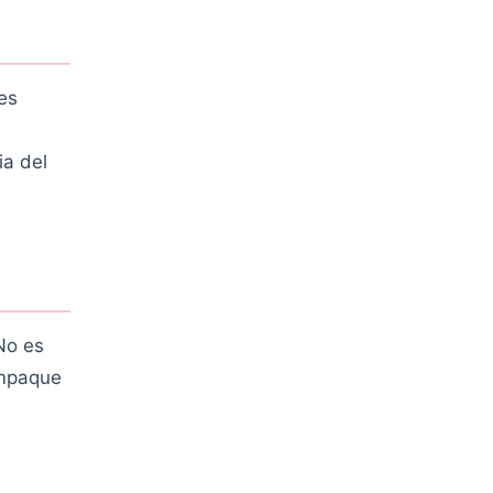
es
ia del
No es
empaque