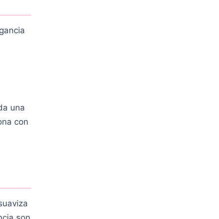
agancia
ada una
iona con
suaviza
ncia son