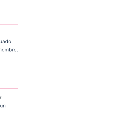
cuado
 hombre,
r
 un