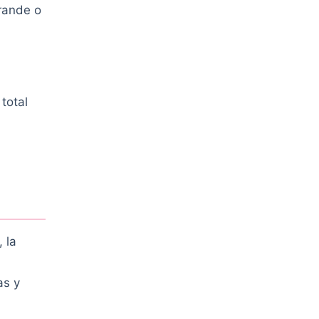
rande o
total
 la
as y