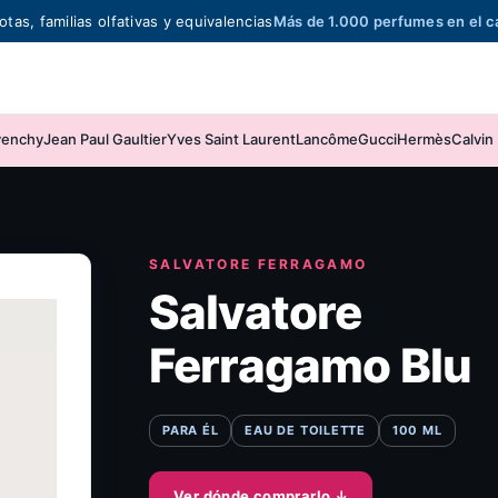
otas, familias olfativas y equivalencias
Más de 1.000 perfumes en el c
venchy
Jean Paul Gaultier
Yves Saint Laurent
Lancôme
Gucci
Hermès
Calvin 
SALVATORE FERRAGAMO
Salvatore
Ferragamo Blu
PARA ÉL
EAU DE TOILETTE
100 ML
Ver dónde comprarlo
↓