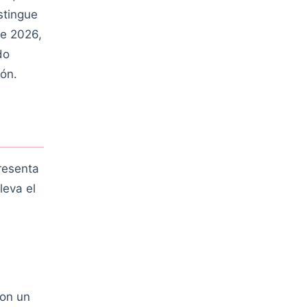
stingue
de 2026,
do
ión.
resenta
leva el
Con un