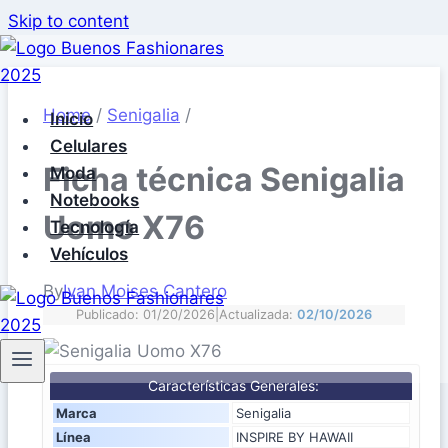
Skip to content
Home
/
Senigalia
/
Inicio
Celulares
Ficha técnica Senigalia
Moda
Notebooks
Uomo X76
Tecnología
Vehículos
By
Ivan Moises Cantero
Publicado: 01/20/2026
|
Actualizada:
02/10/2026
Características Generales:
Marca
Senigalia
Línea
INSPIRE BY HAWAII