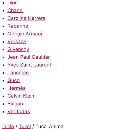
Dior
Chanel
Carolina Herrera
Rabanne
Giorgio Armani
Versace
Givenchy
Jean Paul Gaultier
Yves Saint Laurent
Lancôme
Gucci
Hermès
Calvin Klein
Bvlgari
Ver todas
Inicio
/
Tucci
/
Tucci Anima