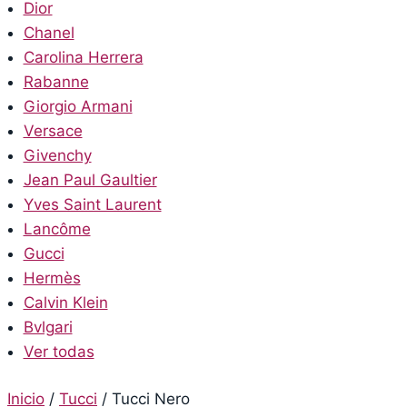
Dior
Chanel
Carolina Herrera
Rabanne
Giorgio Armani
Versace
Givenchy
Jean Paul Gaultier
Yves Saint Laurent
Lancôme
Gucci
Hermès
Calvin Klein
Bvlgari
Ver todas
Inicio
/
Tucci
/
Tucci Nero