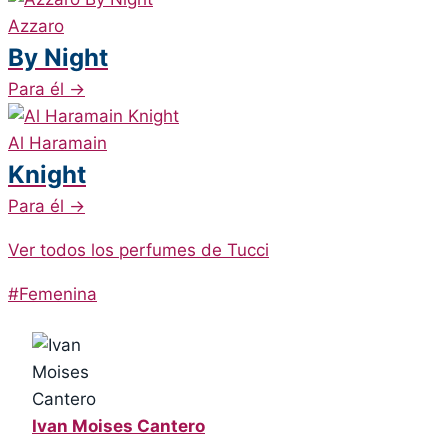
Azzaro
By Night
Para él
→
Al Haramain
Knight
Para él
→
Ver todos los perfumes de Tucci
Post
#
Femenina
Tags:
Ivan Moises Cantero