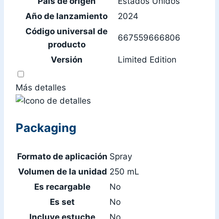
País de origen
Estados Unidos
Año de lanzamiento
2024
Código universal de
667559666806
producto
Versión
Limited Edition
Más detalles
Packaging
Formato de aplicación
Spray
Volumen de la unidad
250 mL
Es recargable
No
Es set
No
Incluye estuche
No