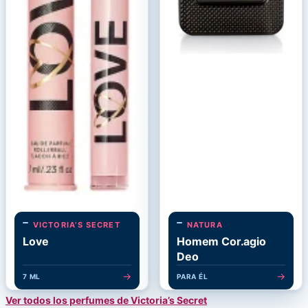
VICTORIA’S SECRET
NATURA
Love
Homem Cor.agio
Deo
→
→
7 ML
PARA ÉL
Ver todos los perfumes de Victoria’s Secret