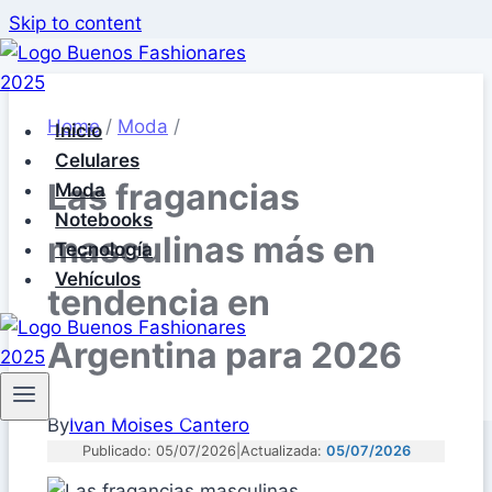
Skip to content
Home
/
Moda
/
Inicio
Celulares
Las fragancias
Moda
Notebooks
masculinas más en
Tecnología
Vehículos
tendencia en
Argentina para 2026
By
Ivan Moises Cantero
Publicado: 05/07/2026
|
Actualizada:
05/07/2026