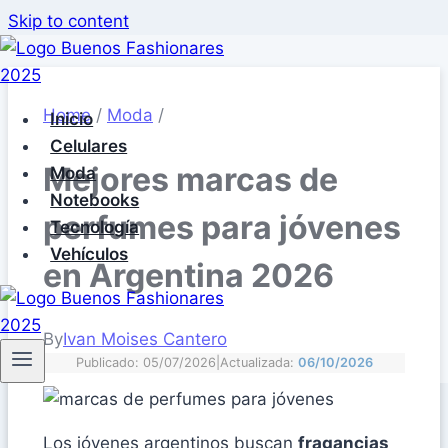
Skip to content
Home
/
Moda
/
Inicio
Celulares
Mejores marcas de
Moda
Notebooks
perfumes para jóvenes
Tecnología
Vehículos
en Argentina 2026
By
Ivan Moises Cantero
Publicado: 05/07/2026
|
Actualizada:
06/10/2026
Los jóvenes argentinos buscan
fragancias