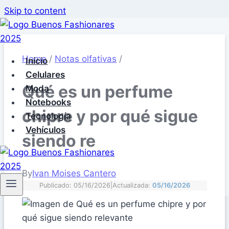
Skip to content
Home
/
Notas olfativas
/
Inicio
Celulares
Qué es un perfume
Moda
Notebooks
chipre y por qué sigue
Tecnología
Vehículos
siendo re
By
Ivan Moises Cantero
Publicado: 05/16/2026
|
Actualizada:
05/16/2026