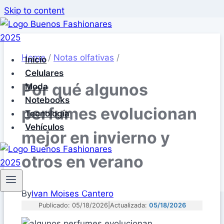
Skip to content
Home
/
Notas olfativas
/
Inicio
Celulares
Por qué algunos
Moda
Notebooks
perfumes evolucionan
Tecnología
Vehículos
mejor en invierno y
otros en verano
By
Ivan Moises Cantero
Publicado: 05/18/2026
|
Actualizada:
05/18/2026