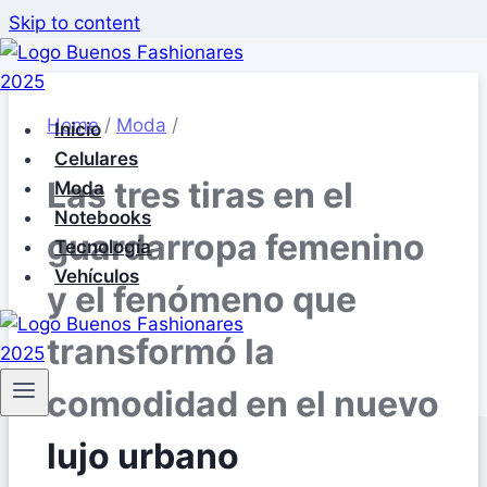
Skip to content
Home
/
Moda
/
Inicio
Celulares
Las tres tiras en el
Moda
Notebooks
guardarropa femenino
Tecnología
Vehículos
y el fenómeno que
transformó la
comodidad en el nuevo
lujo urbano