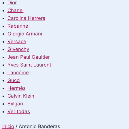
Dior
Chanel
Carolina Herrera
Rabanne
Giorgio Armani
Versace
Givenchy
Jean Paul Gaultier
Yves Saint Laurent
Lancôme
Gucci
Hermès
Calvin Klein
Bvlgari
Ver todas
Inicio
/
Antonio Banderas