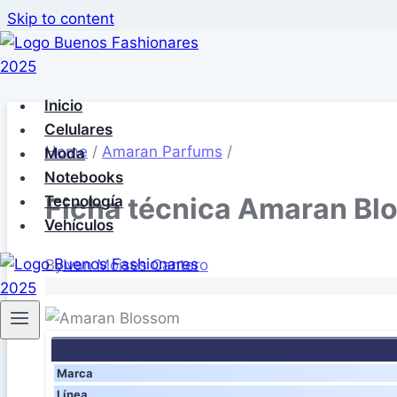
Skip to content
Inicio
Celulares
Home
/
Amaran Parfums
/
Moda
Notebooks
Ficha técnica Amaran Bl
Tecnología
Vehículos
By
Ivan Moises Cantero
Marca
Línea